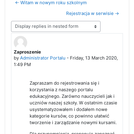
← Witam w nowym roku szkolnym
Rejestracja w serwisie →
Display mode
Zaproszenie
Number of replies: 0
by
Administrator Portalu
-
Friday, 13 March 2020,
1:49 PM
Zapraszam do rejestrowania się i
korzystania z naszego portalu
edukacyjnego. Zarówno nauczycieli jak i
uczniów naszej szkoły. W ostatnim czasie
usystematyzowałem i dodałem nowe
kategorie kursów, co powinno ułatwić
tworzenie i zarządzanie nowymi kursami.
Dla przypomnienia, proponuję zapoznać