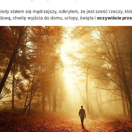
kiedy stałem się mądrzejszy, odkryłem, że jest sześć rzeczy, k
ową, chwilę wyjścia do domu, urlopy, święta i
oczywiście prze