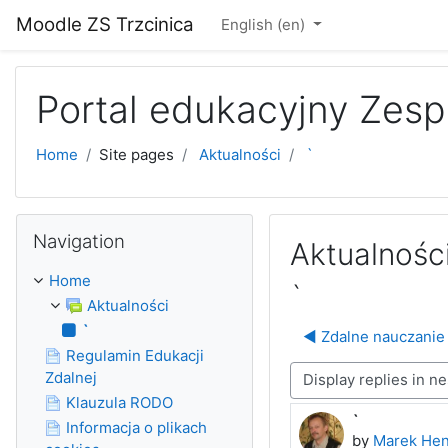
Skip to main content
Moodle ZS Trzcinica
English ‎(en)‎
Portal edukacyjny Zesp
Home
Site pages
Aktualności
`
Skip Navigation
Navigation
Aktualnośc
Home
`
Aktualności
`
◀︎ Zdalne nauczanie
Regulamin Edukacji
Zdalnej
Display mode
Klauzula RODO
`
Number of rep
Informacja o plikach
by
Marek Hen