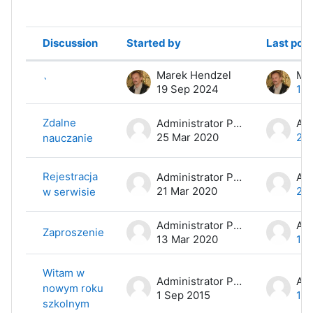
Discussion
Started by
Last post
Status
List of discussions. Showing 5 of 5
Marek Hendzel
Ma
`
19 Sep 2024
19
Zdalne
Administrator Portalu
25 Mar 2020
25
nauczanie
Rejestracja
Administrator Portalu
21 Mar 2020
21 
w serwisie
Administrator Portalu
Zaproszenie
13 Mar 2020
13 
Witam w
Administrator Portalu
nowym roku
1 Sep 2015
1 S
szkolnym