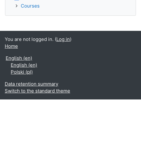
Courses
You are not logged in. (
Log in
)
Home
English ‎(en)‎
English ‎(en)‎
Polski ‎(pl)‎
Data retention summary
Switch to the standard theme