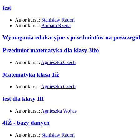
test
Autor kursu:
Stanisław Radoń
Autor kursu:
Barbara Rzepa
Wymagania edukacyjne z przedmiotów na poszczegól
Przedmiot matematyka dla klasy 3iżo
Autor kursu:
Agnieszka Czech
Matematyka klasa 1iż
Autor kursu:
Agnieszka Czech
test dla klasy III
Autor kursu:
Agnieszka Wojtas
4IŻ - bazy danych
Autor kursu:
Stanisław Radoń